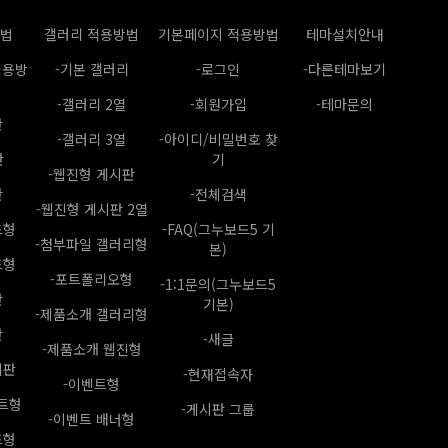
방법
갤러리 적용방법
기본페이지 적용방법
테마설치안내
적용방
-기본 갤러리
-로그인
-다른테마보기
-갤러리 2열
-회원가입
-테마문의
판
-갤러리 3열
-아이디/비밀번호 찾
판
기
-웹진형 게시판
판
-전체검색
-웹진형 게시판 2열
드형
-FAQ(그누보드5 기
-첨부파일 갤러리형
본)
드형
-포트폴리오형
-1:1문의(그누보드5
판
기본)
-제품소개 갤러리형
판
-새글
-제품소개 웹진형
시판
-현재접속자
-이벤트형
트형
-게시판 그룹
-이벤트 배너형
드형