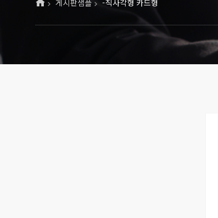
게시판샘플
-직사각형 카드형