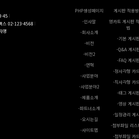
PHP생성페이지
게시판 적용
-45
-인사말
영카트 게시판 
팩스 02-123-4568
법
자명
-회사소개
-기본 게시
-비전
-Q&A 게시
-비전2
-FAQ 게시
-연혁
-정사각형 카
-사업분야
-직사각형 카
-사업분야2
-태그 게시
-제품소개
-영상 게시
-파트너소개
-일정관리 게
-오시는길
-첨부파일 리스
-사이트맵
-첨부파일 카