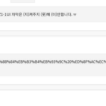
GdZ1-1UI 자막은 (지)켜주지 (못)해 (미)안합니다. ㅠ
B8%EB%88%84%EB%B3%B4%EB%93%9C%20%ED%8F%AC%