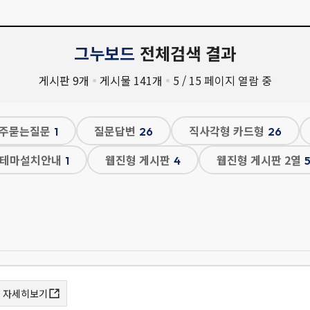
그누보드
전체검색 결과
게시판
9
개
게시물
141
개
5
/
15
페이지 열람 중
주묻는질문
질문답변
직사각형 카드형
1
26
26
테마설치안내
웹진형 게시판
웹진형 게시판 2열
1
4
자세히보기