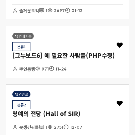
즐거운로킥
1
2697
01-12
답변대기중
분류1
[그누보드6] 에 필요한 사람들(PHP수정)
뿌연동행
971
11-24
답변완료
분류2
명예의 전당 (Hall of SIR)
못생긴핑클
1
2751
12-07