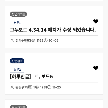
답변대기중
분류1
그누보드 4.34.14 패치가 수정 되었습니다.
성가신렌디
1163
10-05
답변완료
분류2
[하루한글] 그누보드6
짧은왕자
1
1981
11-25
답변대기중