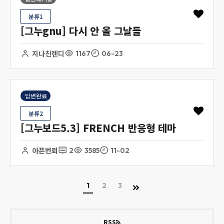
분류1
[그누gnu] 다시 안 올 그날들
지나친렌디
1167
06-23
답변완료
분류2
[그누보드5.3] FRENCH 반응형 테마
아픈번뢰
2
3585
11-02
1
2
3
RSS