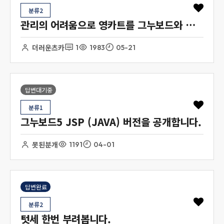
분류2
관리의 어려움으로 영카트를 그누보드와 합쳐서 배포하고자 합니다.
더러운츠카
1
1983
05-21
답변대기중
분류1
그누보드5 JSP (JAVA) 버전을 공개합니다.
못된분개
1191
04-01
답변완료
분류2
텃세 한번 부려봅니다.