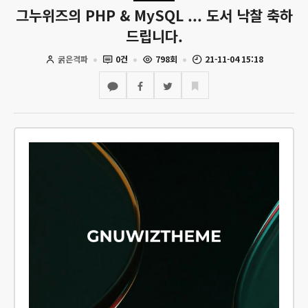
그누위즈의 PHP & MySQL ... 도서 낙찰 축하
드립니다.
굵은격파
0건
798회
21-11-04 15:18