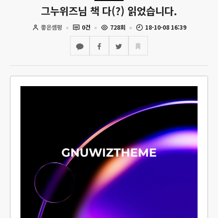
그누위즈님 책 다(?) 읽었습니다.
좋은셈평
0건
728회
18-10-08 16:39